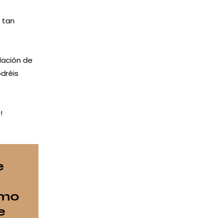
 tan
lación de
dréis
!
e
smo
e