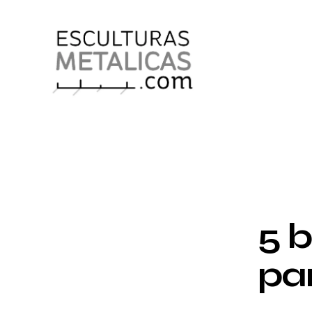
Después de varios meses de trabajo, la se
Se trata de cinco esculturas metálicas de 
los
artistas de la Colección Norte de To
BLOG
5 
pa