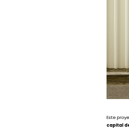
Ha sido un honor poder contribuir con nuest
Os invitamos a estar atentos a las próxima
donde podréis disfrutar de otras muchas 
¡Os esperamos en Torrelavega para celebrar j
Si quieres recibir i
personalizada,
cuént
de atenderte.
Este proye
capital d