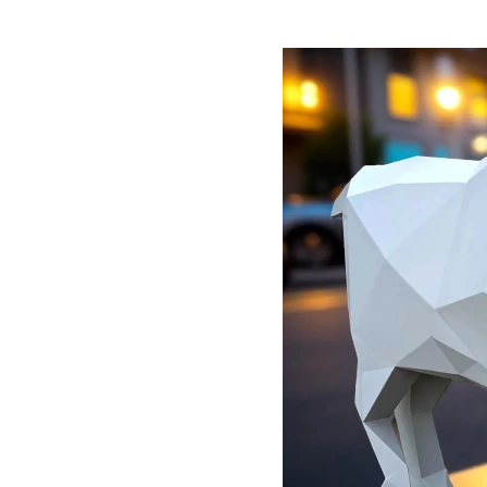
Este proyecto tan especial busca reforzar
yacimientos paleontológicos de la región y a
Además, esta iniciativa tiene como objeti
Colección Norte del Gobierno de Cantabria 