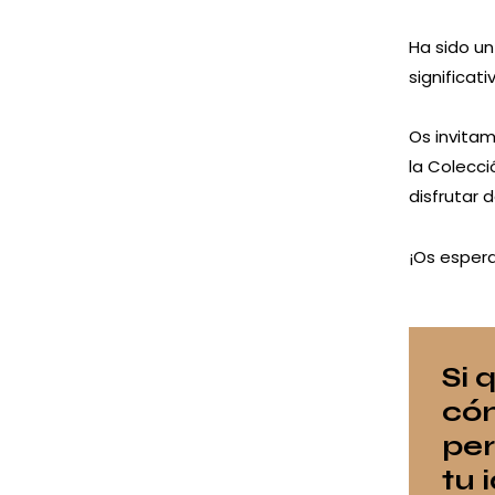
Ha sido un
significat
Os invitam
la Colecci
disfrutar
¡Os espera
Si 
cóm
per
tu 