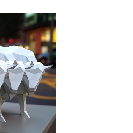
 haciendo alusión a la importancia de los
miles de años.
o con la próxima instalación de la