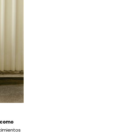
de Torrelavega.
Gobierno de Cantabria en La Lechera,
 tu escultura
remos encantados
 como
acimientos