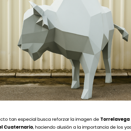
ro trabajo a este proyecto tan significativo para la ciudad 
s novedades sobre la instalación de la Colección Norte del 
obras de arte contemporáneo.
untos el arte y la historia!
nformación sobre cómo conseguir
anos hoy mismo tu idea
y esta
cto tan especial busca reforzar la imagen de
Torrelavega
el Cuaternario
, haciendo alusión a la importancia de los y