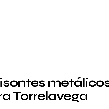
mana pasada fuimos a Cantabria a entregar estas obras.
bisonte a tamaño real, que próximamente cobrarán vida en la
rrelavega
.
bisontes metálico
ra Torrelavega