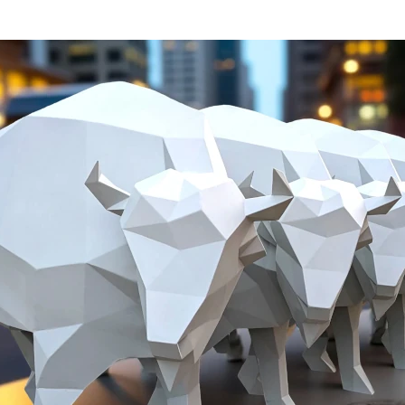
 la imagen de
Torrelavega como capital del Cuaternario
,
 la rica historia de la fauna que habitó estas tierras hace 
vo
acercar el arte contemporáneo a la ciudad,
coincidiend
en el Centro de Arte La Lechera de Torrelavega.