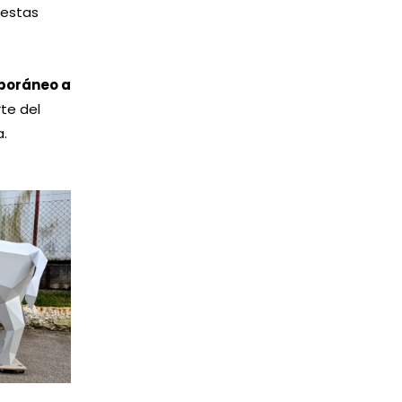
 estas
poráneo a
te del
.