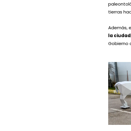
paleontoló
tierras ha
Además, es
la ciudad
Gobierno d