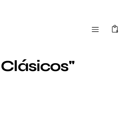
0
 Clásicos"