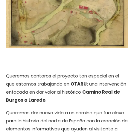
fundamental de este camino de reyes .
No os perdáis las novedades. Seguidnos en redes
sociales para ver cómo va avanzando todo.
Si quieres recibir información sobre
cómo conseguir tu escultura
Queremos contaros el proyecto tan especial en el
personalizada, cuéntanos
hoy mismo tu
que estamos trabajando en
OTARU:
una intervención
idea
y estaremos encantados de
enfocada en dar valor al histórico
Camino Real de
atenderte.
Burgos a Laredo
.
Queremos dar nueva vida a un camino que fue clave
para la historia del norte de España con la creación de
elementos informativos que ayuden al visitante a