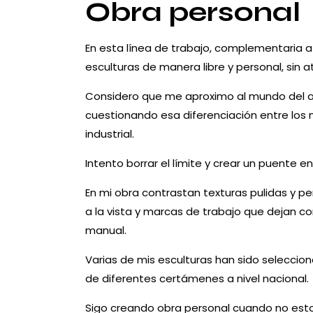
Obra personal
Sigo creando obra personal cuando no est
por encargo.
En esta línea de trabajo, complementaria a 
esculturas de manera libre y personal, sin a
Ver obras
Considero que me aproximo al mundo del a
cuestionando esa diferenciación entre los 
industrial.
Intento borrar el límite y crear un puente 
En mi obra contrastan texturas pulidas y p
a la vista y marcas de trabajo que dejan c
manual.
Varias de mis esculturas han sido seleccio
de diferentes certámenes a nivel nacional.
Sigo creando obra personal cuando no est