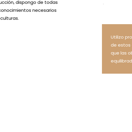
trucción, dispongo de todas
 conocimientos necesarios
culturas.
Utilizo p
de estos 
ESCUL
O
que las o
equilibra
m
e
Este p
persona
profesi