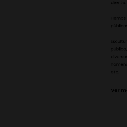
cliente.
Hemos t
pública
Escultu
pública
diverso
homenaj
etc.
Ver m
ESCULTURAS METÁLICAS