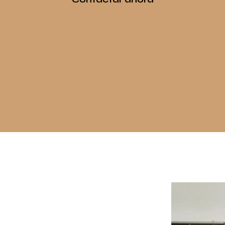
la anterior, creo
taduras de ningún tipo.
rte desde el borde,
mundos artístico e
entre ambas prácticas.
erfectas con soldaduras
onstancia del proceso
nadas para formar parte