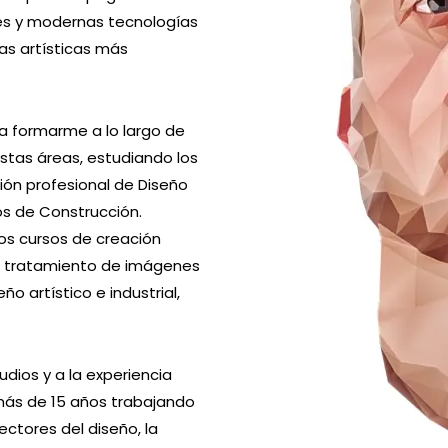
les y modernas tecnologías
tos de Construcción.
as artísticas más
sos cursos de creación
a, tratamiento de imágenes
o artístico e industrial,
a formarme a lo largo de
stas áreas, estudiando los
ón profesional de Diseño
udios y a la experiencia
Utilizo p
tos de Construcción.
más de 15 años trabajando
de estos 
sos cursos de creación
ectores del diseño, la
que las o
a, tratamiento de imágenes
trucción, dispongo de todas
equilibra
o artístico e industrial,
 conocimientos necesarios
culturas.
udios y a la experiencia
más de 15 años trabajando
ectores del diseño, la