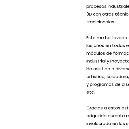
procesos industria
Industrial y Proyec
3D con otras técnic
He asistido a diver
tradicionales.
artística, soldadur
y programas de diseñ
Esto me ha llevado 
etc.
los años en todas e
módulos de formaci
Gracias a estos est
Industrial y Proyec
adquirida durante 
He asistido a diver
involucrado en los s
artística, soldadur
industria y la cons
y programas de diseñ
las herramientas y
etc.
para fabricar mis es
Gracias a estos est
adquirida durante 
involucrado en los s